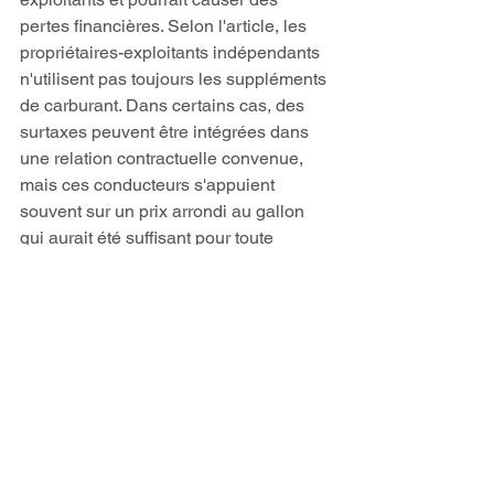
pertes financières. Selon l'article, les 
propriétaires-exploitants indépendants 
n'utilisent pas toujours les suppléments 
de carburant. Dans certains cas, des 
surtaxes peuvent être intégrées dans 
une relation contractuelle convenue, 
mais ces conducteurs s'appuient 
souvent sur un prix arrondi au gallon 
qui aurait été suffisant pour toute 
augmentation raisonnable des prix du 
carburant. 
De tels accords sont défectueux, selon 
l'article, si les prix de détail s'envolent 
rapidement et dépassent le taux 
convenu de facto. L'article citait David 
Roush, président de KSM Transport 
Advisors, a mis en garde les petits 