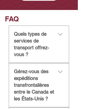
FAQ
Quels types de
services de
transport offrez-
vous ?
Nous offrons des
Gérez-vous des
solutions de transport et
de logistique dédiées, du
expéditions
transport par camionnage
transfrontalières
à charge complète avec
entre le Canada et
actifs, des services de
les États-Unis ?
courtage en transport
grâce à un réseau de