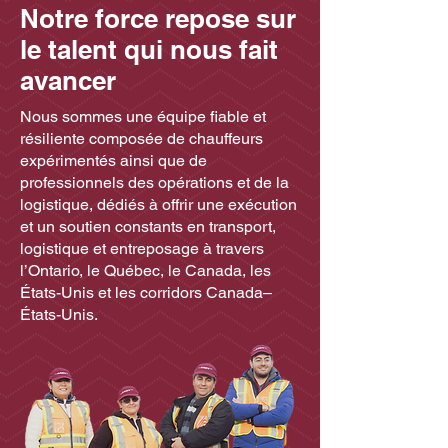
processus constants sont
Notre force repose sur
affectés aux corridors ou
le talent qui nous fait
aux opérations d’un
avancer
expéditeur.Le transport
par camionnage à charge
Nous sommes une équipe fiable et
complète est
résiliente composée de chauffeurs
généralement utilisé pour
expérimentés ainsi que de
des expéditions
professionnels des opérations et de la
transactionnelles ou sur
logistique, dédiés à offrir une exécution
et un soutien constants en transport,
des corridors spécifiques,
logistique et entreposage à travers
en utilisant l’équipement
l’Ontario, le Québec, le Canada, les
d’ANDY.
États-Unis et les corridors Canada–
États-Unis.